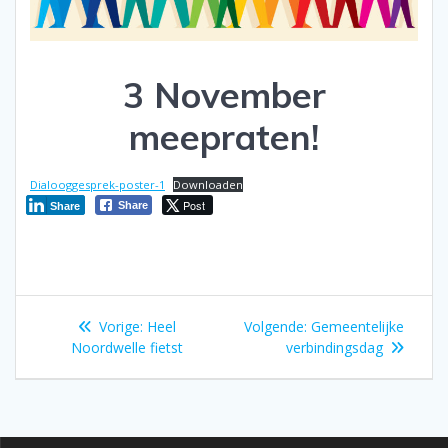
3 November
meepraten!
Dialooggesprek-poster-1
Downloaden
Post
Share
Share
Bericht
Vorig
Volgend
Vorige:
Heel
Volgende:
Gemeentelijke
navigatie
bericht:
bericht:
Noordwelle fietst
verbindingsdag