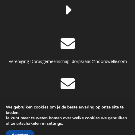
Vereniging Dorpsgemeenschap: dorpsraad@noordwelle.com
Dorpshuis informatie en reservering: dorpshuisnoordwelle
We gebruiken cookies om je de beste ervaring op onze site te
@hotmail.com
bieden.
Je kunt meer te weten komen over welke cookies we gebruiken
of ze uitschakelen in
settings
.
© 2026 Noordwelle. Gebouwd met WordPress en het
Accepteer