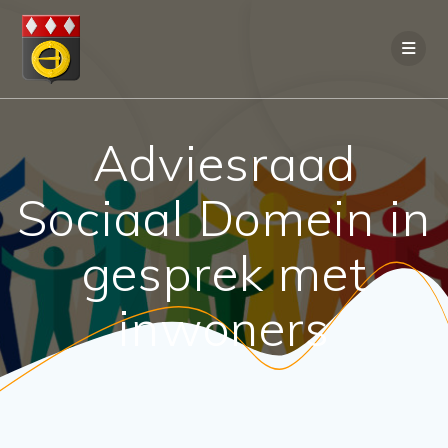
Ga
naar
de
inhoud
Adviesraad
Sociaal Domein in
gesprek met
inwoners