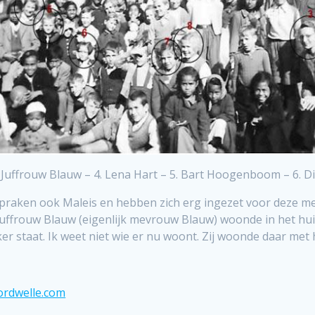
 Juffrouw Blauw – 4. Lena Hart – 5. Bart Hoogenboom – 6. Di
praken ook Maleis en hebben zich erg ingezet voor deze me
Juffrouw Blauw (eigenlijk mevrouw Blauw) woonde in het hui
er staat. Ik weet niet wie er nu woont. Zij woonde daar met
rdwelle.com