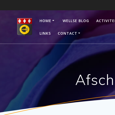
Ga
naar
de
HOME
WELLSE BLOG
ACTIVITE
inhoud
LINKS
CONTACT
Afsch