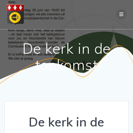
Ga
naar
de
inhoud
De kerk in de
toekomst
De kerk in de