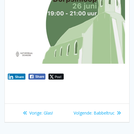
Post
Share
Share
Bericht
Vorig
Volgend
Vorige:
Glas!
Volgende:
Babbeltruc
navigatie
bericht:
bericht: