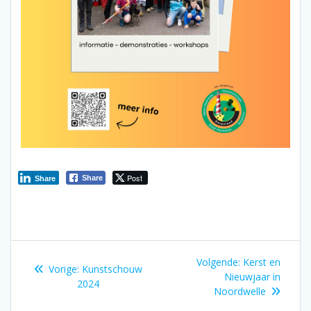
Post
Share
Share
Bericht
Volgend
Volgende:
Kerst en
Vorig
Vorige:
Kunstschouw
navigatie
bericht:
Nieuwjaar in
bericht:
2024
Noordwelle