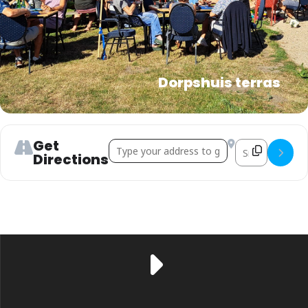
Dorpshuis terras
Get
Address - Barbeque []
Destination Ad
Directions