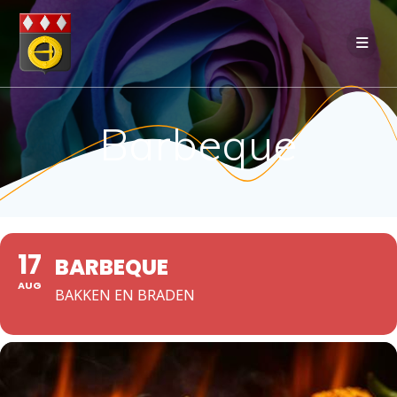
Ga
naar
de
inhoud
Barbeque
17
BARBEQUE
AUG
BAKKEN EN BRADEN