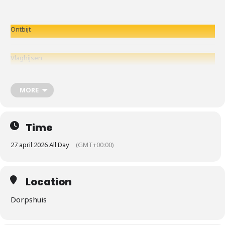
Ontbijt
Vlaghijsen
Koffie met oranjegebak en oranjebitter
MORE
Time
27 april 2026 All Day
(GMT+00:00)
Location
Dorpshuis