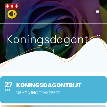
Ga
naar
de
inhoud
Koningsdagontbij
t
27
KONINGSDAGONTBIJT
APR
DE KONING TRAKTEERT