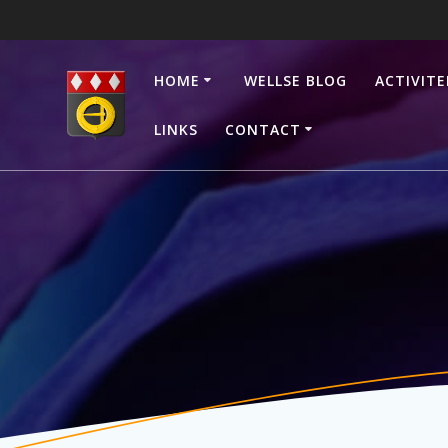
Ga
naar
de
HOME
WELLSE BLOG
ACTIVITE
inhoud
LINKS
CONTACT