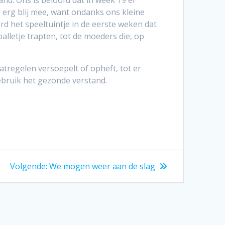
d. Ons is beloofd dat in week 19 er
 erg blij mee, want ondanks ons kleine
d het speeltuintje in de eerste weken dat
lletje trapten, tot de moeders die, op
regelen versoepelt of opheft, tot er
gebruik het gezonde verstand.
Volgend
Volgende:
We mogen weer aan de slag
bericht: