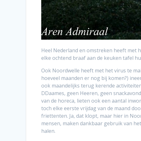
Heel Nederland en omstreken heeft met het
elke ochtend braaf aan de keuken tafel hun 
Ook Noordwelle heeft met het virus te mak
hoeveel maanden er nog bij komen?) ineen
ook maandelijks terug kerende activiteite
DDaames, geen Heeren, geen snackavond, 
van de horeca, lieten ook een aantal inwo
toch elke eerste vrijdag van de maand door
friettenten. Ja, dat klopt, maar hier in N
mensen, maken dankbaar gebruik van het f
halen.