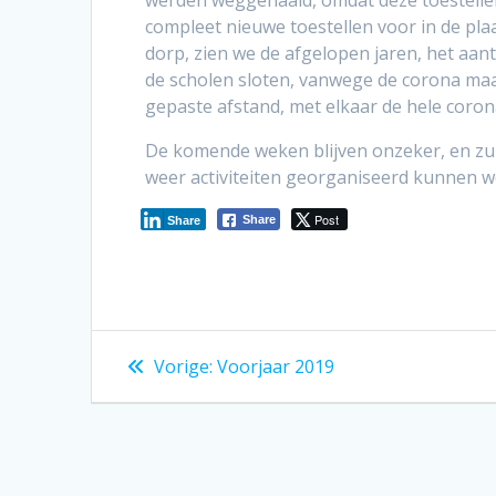
werden weggehaald, omdat deze toestelle
compleet nieuwe toestellen voor in de pla
dorp, zien we de afgelopen jaren, het aan
de scholen sloten, vanwege de corona maat
gepaste afstand, met elkaar de hele coro
De komende weken blijven onzeker, en zul
weer activiteiten georganiseerd kunnen w
Post
Share
Share
Bericht
Vorig
Vorige:
Voorjaar 2019
bericht:
navigatie