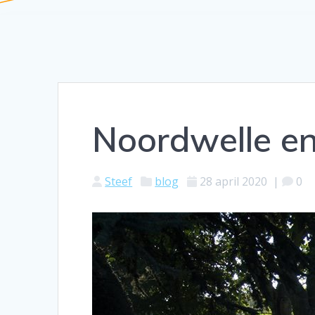
Noordwelle e
Steef
blog
28 april 2020
|
0