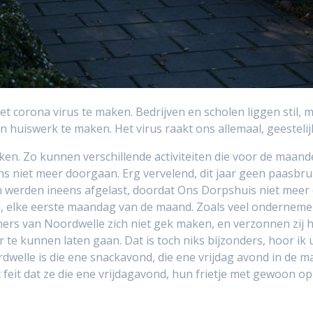
 corona virus te maken. Bedrijven en scholen liggen stil, 
huiswerk te maken. Het virus raakt ons allemaal, geestelijk, 
en. Zo kunnen verschillende activiteiten die voor de maand
s niet meer doorgaan. Erg vervelend, dit jaar geen paasbr
n werden ineens afgelast, doordat Ons Dorpshuis niet meer
elke eerste maandag van de maand. Zoals veel ondernemers
ners van Noordwelle zich niet gek maken, en verzonnen zij 
 te kunnen laten gaan. Dat is toch niks bijzonders, hoor ik 
oordwelle is die ene snackavond, die ene vrijdag avond in de 
eit dat ze die ene vrijdagavond, hun frietje met gewoon 