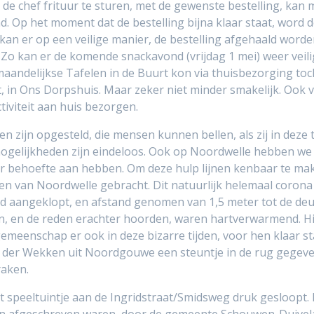
de chef frituur te sturen, met de gewenste bestelling, kan 
 Op het moment dat de bestelling bijna klaar staat, word d
e kan er op een veilige manier, de bestelling afgehaald worde
. Zo kan er de komende snackavond (vrijdag 1 mei) weer vei
maandelijkse Tafelen in de Buurt kon via thuisbezorging to
t, in Ons Dorpshuis. Maar zeker niet minder smakelijk. Ook 
tiviteit aan huis bezorgen.
en zijn opgesteld, die mensen kunnen bellen, als zij in deze
mogelijkheden zijn eindeloos. Ook op Noordwelle hebben we (
ar behoefte aan hebben. Om deze hulp lijnen kenbaar te ma
en van Noordwelle gebracht. Dit natuurlijk helemaal corona
rd aangeklopt, en afstand genomen van 1,5 meter tot de deur
n, en de reden erachter hoorden, waren hartverwarmend. H
meenschap er ook in deze bizarre tijden, voor hen klaar st
r Wekken uit Noordgouwe een steuntje in de rug gegeven, 
raken.
t speeltuintje aan de Ingridstraat/Smidsweg druk gesloopt. 