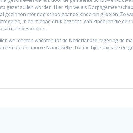
n afgeschreven waren, door de gemeente Schouwen-Duivelan
ats gezet zullen worden. Hier zijn we als Dorpsgemeenschap
tal gezinnen met nog schoolgaande kinderen groeien. Zo wer
regelen, in de middag druk bezocht. Van kinderen die een ba
na situatie bespraken.
len we moeten wachten tot de Nederlandse regering de maat
orden op ons mooie Noordwelle. Tot die tijd, stay safe en 