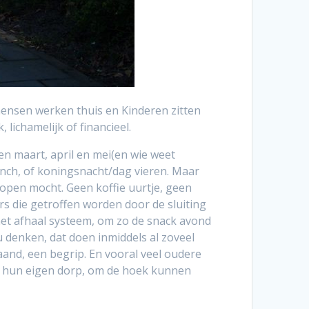
mensen werken thuis en Kinderen zitten
lichamelijk of financieel.
en maart, april en mei(en wie weet
unch, of koningsnacht/dag vieren. Maar
 open mocht. Geen koffie uurtje, geen
 die getroffen worden door de sluiting
het afhaal systeem, om zo de snack avond
u denken, dat doen inmiddels al zoveel
maand, een begrip. En vooral veel oudere
op hun eigen dorp, om de hoek kunnen